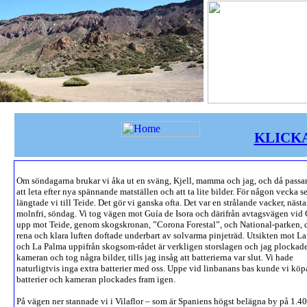
KLICKA 
Om söndagarna brukar vi åka ut en sväng, Kjell, mamma och jag, och då passar
att leta efter nya spännande matställen och att ta lite bilder. För någon vecka 
längtade vi till Teide. Det gör vi ganska ofta. Det var en strålande vacker, näst
molnfri, söndag. Vi tog vägen mot Guía de Isora och därifrån avtagsvägen vid
upp mot Teide, genom skogskronan, ”Corona Forestal”, och National-parken, 
rena och klara luften doftade underbart av solvarma pinjeträd. Utsikten mot L
och La Palma uppifrån skogsom-rådet är verkligen storslagen och jag plockad
kameran och tog några bilder, tills jag insåg att batterierna var slut. Vi hade
naturligtvis inga extra batterier med oss. Uppe vid linbanans bas kunde vi köp
batterier och kameran plockades fram igen.
På vägen ner stannade vi i Vilaflor – som är Spaniens högst belägna by på 1.4