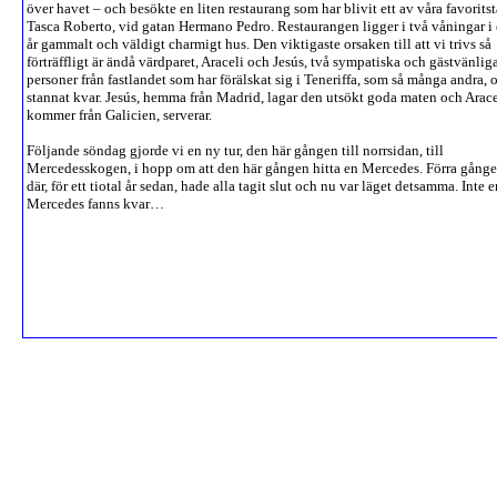
över havet – och besökte en liten restaurang som har blivit ett av våra favoritst
Tasca Roberto, vid gatan Hermano Pedro. Restaurangen ligger i två våningar i 
år gammalt och väldigt charmigt hus. Den viktigaste orsaken till att vi trivs så
förträffligt är ändå värdparet, Araceli och Jesús, två sympatiska och gästvänlig
personer från fastlandet som har förälskat sig i Teneriffa, som så många andra, 
stannat kvar. Jesús, hemma från Madrid, lagar den utsökt goda maten och Arace
kommer från Galicien, serverar.
Följande söndag gjorde vi en ny tur, den här gången till norrsidan, till
Mercedesskogen, i hopp om att den här gången hitta en Mercedes. Förra gånge
där, för ett tiotal år sedan, hade alla tagit slut och nu var läget detsamma. Inte 
Mercedes fanns kvar…